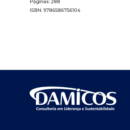
Páginas: 288
ISBN: 9786586756104