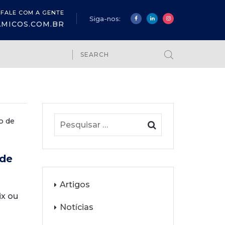
FALE COM A GENTE
Siga-nos:
MICOS.COM.BR
o de
ade
Artigos
ix ou
Notícias