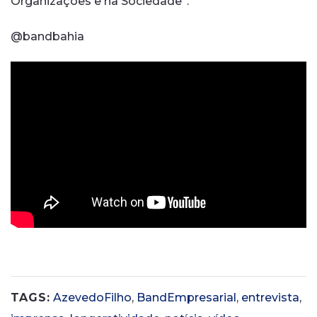
Organizações e na Sociedade”.
@bandbahia
TAGS:
AzevedoFilho
,
BandEmpresarial
,
entrevista
,